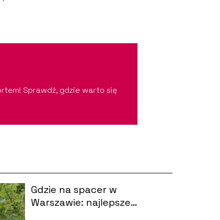
ortem! Sprawdź, gdzie warto się
Gdzie na spacer w
Warszawie: najlepsze
miejsca do relaksu i