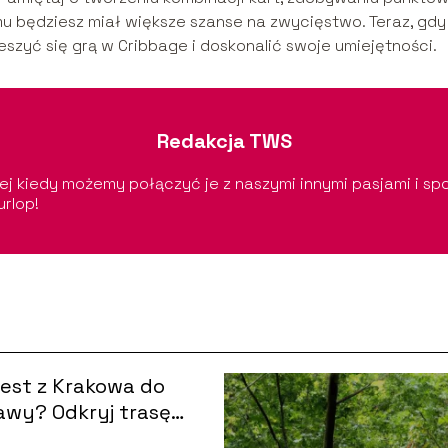
u będziesz miał większe szanse na zwycięstwo. Teraz, gdy
zyć się grą w Cribbage i doskonalić swoje umiejętności.
Redakcja TWS
ej kiedy możemy połączyć je z naszymi innymi pasjami i sp
urlop!
 jest z Krakowa do
wy? Odkryj trasę
 tymi miastami!