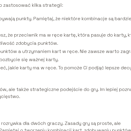
 zastosować kilka strategii:
bywają punkty. Pamiętaj, że niektóre kombinacje są bardzie
iesz, że przeciwnik ma w ręce kartę, która pasuje do karty, k
liwość zdobycia punktów.
któw a utrzymaniem kart w ręce. Nie zawsze warto zag
 pozbycie się ważnej karty.
eć, jakie karty ma w ręce. To pomoże Ci podjąć lepsze dec
w, ale także strategiczne podejście do gry. Im lepiej pozn
ycięstwo.
rozrywka dla dwóch graczy. Zasady gry są proste, ale
amiętaj o tworzeniu kombinacji kart, zdobywaniu punktów