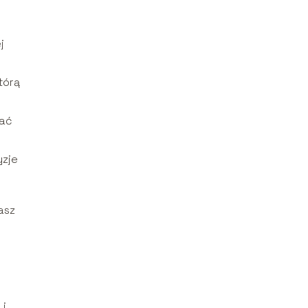
j
tórą
rać
yzje
asz
 i