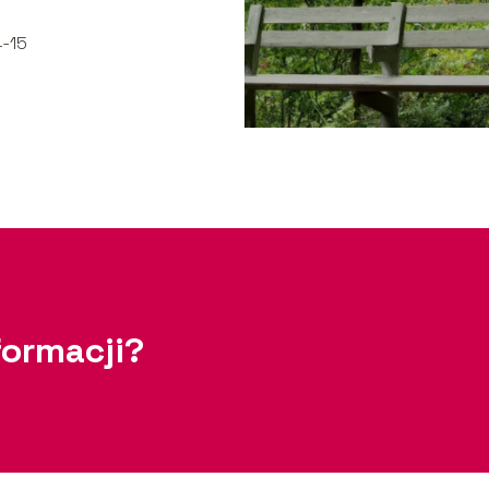
-15
formacji?