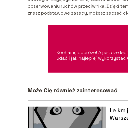
obserwowaniu ruchów przeciwnika. Dzięki tem
znasz podstawowe zasady, możesz zacząć cies
Kochamy podróże! A jeszcze lepi
udać i jak najlepiej wykorzystać 
Może Cię również zainteresować
Ile km
Warsza
między