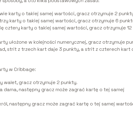
 sposoby, a oto kilka podstawowych zasad:
 dwie karty o takiej samej wartości, gracz otrzymuje 2 punkt
ę trzy karty o takiej samej wartości, gracz otrzymuje 6 punk
się cztery karty o takiej samej wartości, gracz otrzymuje 12
ę karty ułożone w kolejności numerycznej, gracz otrzymuje pu
d, strit z trzech kart daje 3 punkty, a strit z czterech kart 
rty w Cribbage:
ny walet, gracz otrzymuje 2 punkty.
na dama, następny gracz może zagrać kartę o tej samej
 król, następny gracz może zagrać kartę o tej samej wartośc