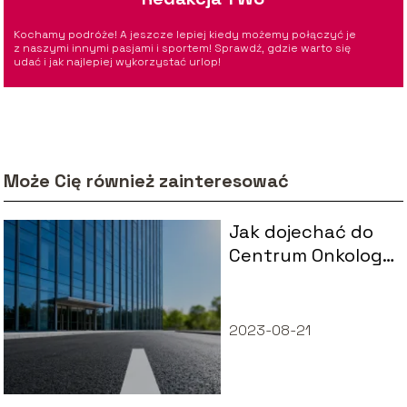
Kochamy podróże! A jeszcze lepiej kiedy możemy połączyć je
z naszymi innymi pasjami i sportem! Sprawdź, gdzie warto się
udać i jak najlepiej wykorzystać urlop!
Może Cię również zainteresować
Jak dojechać do
Centrum Onkologii
w Warszawie, ul.
Roentgena 5?
2023-08-21