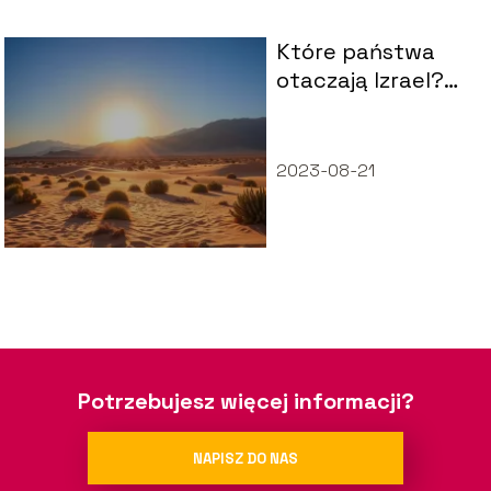
Które państwa
otaczają Izrael?
Poznaj sąsiadów
tego
intrygującego
2023-08-21
kraju
Potrzebujesz więcej informacji?
NAPISZ DO NAS