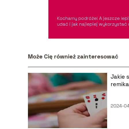
Kochamy podróże! A jeszcze lepi
udać i jak najlepiej wykorzystać 
Może Cię również zainteresować
Jakie 
remik
2024-04