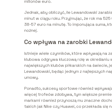
milionów euro.
Jednak, aby obliczyć, ile Lewandowski zarabia
minut w ciągu roku. Przyjmując, że rok ma 52
38-57 euro na minutę. To imponująca suma, kt
nożnej.
Co wpływa na zarobki Lewan
Istnieje wiele czynników, które wpływają na
klubowa odgrywa kluczową rolę w określaniu w
największych klubów piłkarskich na świecie,
Lewandowski, będąc jednym z najlepszych na
umowy.
Ponadto, sukcesy sportowe również wpływają 
więcej trofeów zdobywa, tym większe premie 
markami również przynoszą mu znaczne doch
takich jak Nike czy Huawei, co przekłada si