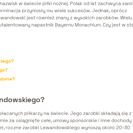
azwisk w świecie piłki nożnej. Polak od lat zachwyca swo
terminacja przyniosły mu wiele sukcesów. Jednak, oprócz
andowski jest również znany z wysokich zarobków. Wielu
n utalentowany napastnik Bayernu Monachium. Czy jest w st
kiego?
go?
użone?
andowskiego?
łacanych piłkarzy na świecie. Jego zarobki składają się z 
emie za osiągnięte cele, umowy sponsorskie i inne dochody
deł, roczne zarobki Lewandowskiego wynoszą około 20-30