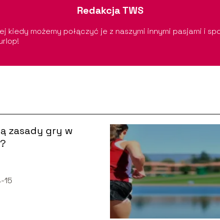
Redakcja TWS
ej kiedy możemy połączyć je z naszymi innymi pasjami i sp
urlop!
są zasady gry w
a?
-15