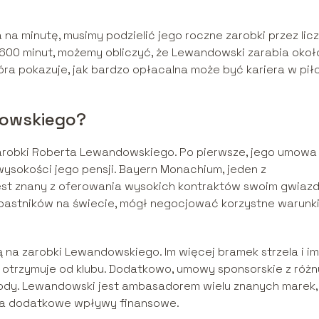
 na minutę, musimy podzielić jego roczne zarobki przez lic
5 600 minut, możemy obliczyć, że Lewandowski zarabia okoł
óra pokazuje, jak bardzo opłacalna może być kariera w pił
dowskiego?
 zarobki Roberta Lewandowskiego. Po pierwsze, jego umowa
ysokości jego pensji. Bayern Monachium, jeden z
 jest znany z oferowania wysokich kontraktów swoim gwiaz
pastników na świecie, mógł negocjować korzystne warunk
na zarobki Lewandowskiego. Im więcej bramek strzela i im
otrzymuje od klubu. Dodatkowo, umowy sponsorskie z różn
ody. Lewandowski jest ambasadorem wielu znanych marek,
ę na dodatkowe wpływy finansowe.