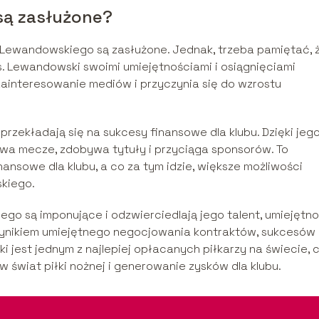
są zasłużone?
i Lewandowskiego są zasłużone. Jednak, trzeba pamiętać, 
nes. Lewandowski swoimi umiejętnościami i osiągnięciami
zainteresowanie mediów i przyczynia się do wzrostu
zekładają się na sukcesy finansowe dla klubu. Dzięki jeg
a mecze, zdobywa tytuły i przyciąga sponsorów. To
ansowe dla klubu, a co za tym idzie, większe możliwości
kiego.
 są imponujące i odzwierciedlają jego talent, umiejętnoś
 wynikiem umiejętnego negocjowania kontraktów, sukcesów
jest jednym z najlepiej opłacanych piłkarzy na świecie, 
 świat piłki nożnej i generowanie zysków dla klubu.