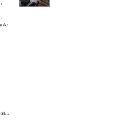
imi
 z
anie
kilku