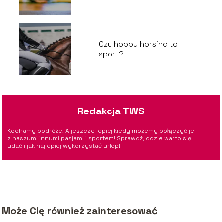
Czy hobby horsing to
sport?
Redakcja TWS
Kochamy podróże! A jeszcze lepiej kiedy możemy połączyć je
z naszymi innymi pasjami i sportem! Sprawdź, gdzie warto się
udać i jak najlepiej wykorzystać urlop!
Może Cię również zainteresować