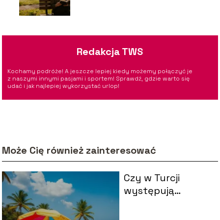
zobaczyć
Redakcja TWS
Kochamy podróże! A jeszcze lepiej kiedy możemy połączyć je
z naszymi innymi pasjami i sportem! Sprawdź, gdzie warto się
udać i jak najlepiej wykorzystać urlop!
Może Cię również zainteresować
Czy w Turcji
występują
żarłacze? Oto, co
powinieneś