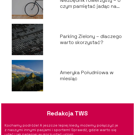
Niezbędnik rowerzysty – o
czym pamiętać jadąc na
wycieczkę?
Parking Zielony – dlaczego
warto skorzystać?
Ameryka Południowa w
miesiąc
Redakcja TWS
Kochamy podróże! A jeszcze lepiej kiedy możemy połączyć je
z naszymi innymi pasjami i sportem! Sprawdź, gdzie warto się
udać i jak najlepiej wykorzystać urlop!